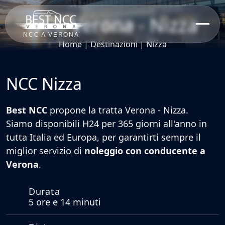
NCC Verona - Nizza
NCC A VERONA
Home
|
Destinazioni
|
Nizza
NCC Nizza
Best NCC
propone la tratta
Verona - Nizza
.
Siamo
disponibili H24 per 365 giorni all'anno
in
tutta Italia ed Europa, per garantirti sempre il
miglior servizio di
noleggio con conducente a
Verona
.
Durata
5 ore e 14 minuti